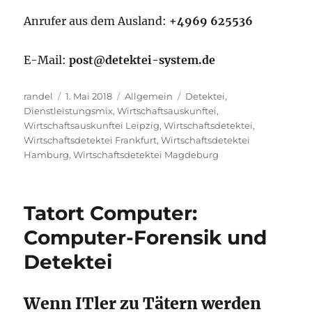
Anrufer aus dem Ausland:
+4969 625536
E-Mail:
post@detektei-system.de
Autor
Veröffentlicht
Kategorien
Schlagwörter
randel
1. Mai 2018
Allgemein
Detektei
,
am
Dienstleistungsmix
,
Wirtschaftsauskunftei
,
Wirtschaftsauskunftei Leipzig
,
Wirtschaftsdetektei
,
Wirtschaftsdetektei Frankfurt
,
Wirtschaftsdetektei
Hamburg
,
Wirtschaftsdetektei Magdeburg
Tatort Computer:
Computer-Forensik und
Detektei
Wenn ITler zu Tätern werden