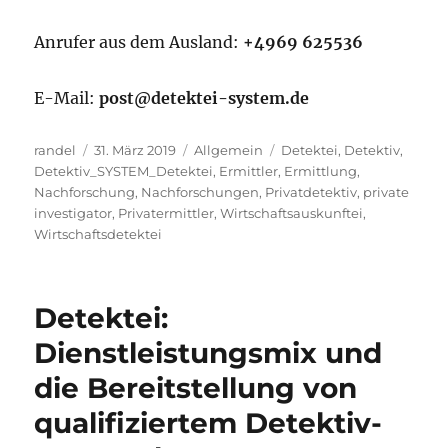
Anrufer aus dem Ausland:
+4969 625536
E-Mail:
post@detektei-system.de
Autor
Veröffentlicht
Kategorien
Schlagwörter
randel
31. März 2019
Allgemein
Detektei
,
Detektiv
,
am
Detektiv_SYSTEM_Detektei
,
Ermittler
,
Ermittlung
,
Nachforschung
,
Nachforschungen
,
Privatdetektiv
,
private
investigator
,
Privatermittler
,
Wirtschaftsauskunftei
,
Wirtschaftsdetektei
Detektei:
Dienstleistungsmix und
die Bereitstellung von
qualifiziertem Detektiv-