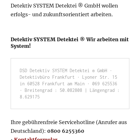
Detektiv SYSTEM Detektei ® GmbH wollen
erfolgs- und zukunftsorientiert arbeiten.
Detektiv SYSTEM Detektei ® Wir arbeiten mit
System!
DSD Detektiv SYSTEM Detektei ® GmbH · 
Detektivbüro Frankfurt · Lyoner Str. 15 
in 60528 Frankfurt am Main · 069 625536 
· Breitengrad : 50.082808 | Längengrad : 
8.629175
Ihre gebührenfreie Servicehotline (Anrufer aus
Deutschland):
0800 6255360
•
Kontaktformular