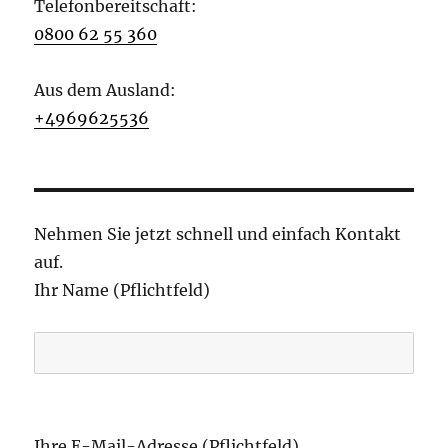
Telefonbereitschaft:
0800 62 55 360
Aus dem Ausland:
+4969625536
Nehmen Sie jetzt schnell und einfach Kontakt
auf.
Ihr Name (Pflichtfeld)
B
i
Ihre E-Mail-Adresse (Pflichtfeld)