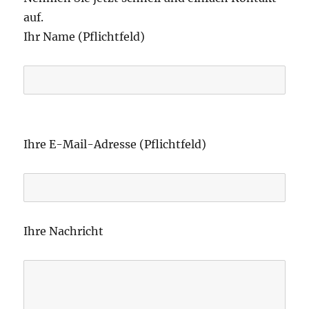
auf.
Ihr Name (Pflichtfeld)
B
i
Ihre E-Mail-Adresse (Pflichtfeld)
t
t
e
l
Ihre Nachricht
a
s
s
e