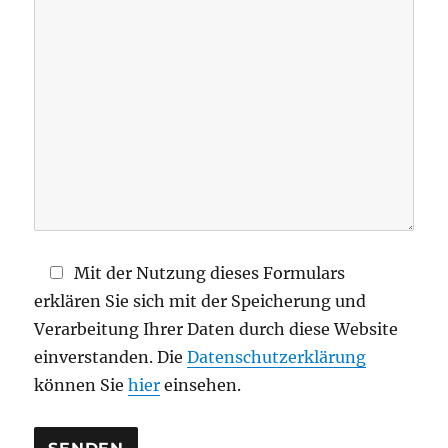
d
i
e
s
e
s
F
e
l
d
Mit der Nutzung dieses Formulars
l
erklären Sie sich mit der Speicherung und
e
Verarbeitung Ihrer Daten durch diese Website
e
einverstanden. Die
Datenschutzerklärung
r
können Sie
hier
einsehen.
.