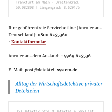
Frankfurt am Main · Breitengrad: 
50.082808 | Längengrad: 8.629175
Ihre gebührenfreie Servicehotline (Anrufer aus
Deutschland):
0800 6255360
•
Kontaktformular
Anrufer aus dem Ausland:
+4969 625536
E-Mail:
post@detektei-system.de
Alltag der Wirtschaftsdetektive privater
Detekteien
DSD Detektiv SYSTEM Detektei ® GmbH ist 