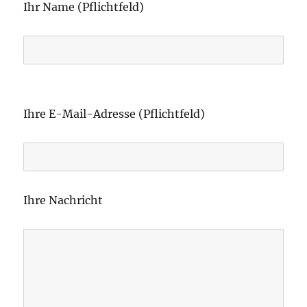
Ihr Name (Pflichtfeld)
B
i
Ihre E-Mail-Adresse (Pflichtfeld)
t
t
e
l
Ihre Nachricht
a
s
s
e
d
i