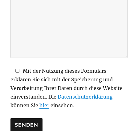
e
s
e
s
F
e
l
d
Mit der Nutzung dieses Formulars
l
erklären Sie sich mit der Speicherung und
e
Verarbeitung Ihrer Daten durch diese Website
e
einverstanden. Die
Datenschutzerklärung
r
können Sie
hier
einsehen.
.