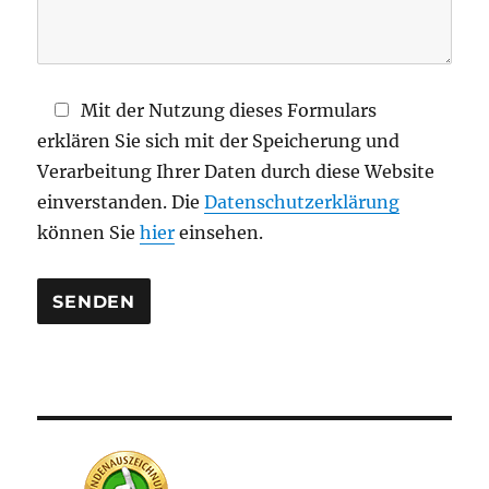
F
e
l
d
Mit der Nutzung dieses Formulars
l
erklären Sie sich mit der Speicherung und
e
Verarbeitung Ihrer Daten durch diese Website
e
einverstanden. Die
Datenschutzerklärung
r
können Sie
hier
einsehen.
.