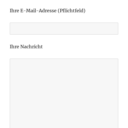
B
i
Ihre E-Mail-Adresse (Pflichtfeld)
t
t
e
l
Ihre Nachricht
a
s
s
e
d
i
e
s
e
s