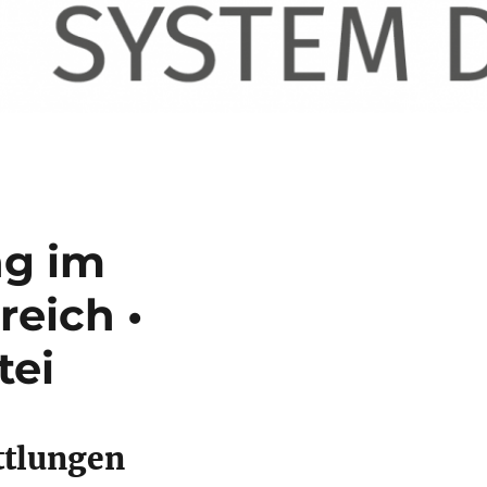
ng im
eich •
tei
ttlungen