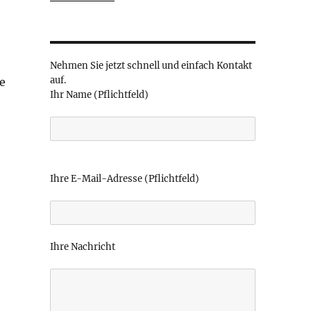
r
Nehmen Sie jetzt schnell und einfach Kontakt
auf.
e
Ihr Name (Pflichtfeld)
B
i
Ihre E-Mail-Adresse (Pflichtfeld)
t
t
e
l
Ihre Nachricht
a
s
s
e
d