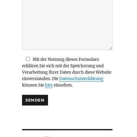
i
e
s
e
s
F
e
l
d
Mit der Nutzung dieses Formulars
l
erklären Sie sich mit der Speicherung und
e
Verarbeitung Ihrer Daten durch diese Website
e
einverstanden. Die
Datenschutzerklärung
r
können Sie
hier
einsehen.
.