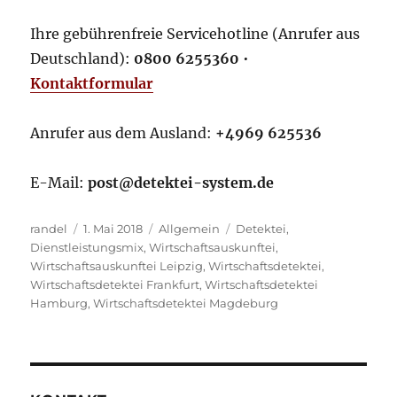
Ihre gebührenfreie Servicehotline (Anrufer aus
Deutschland):
0800 6255360
•
Kontaktformular
Anrufer aus dem Ausland:
+4969 625536
E-Mail:
post@detektei-system.de
Autor
Veröffentlicht
Kategorien
Schlagwörter
randel
1. Mai 2018
Allgemein
Detektei
,
am
Dienstleistungsmix
,
Wirtschaftsauskunftei
,
Wirtschaftsauskunftei Leipzig
,
Wirtschaftsdetektei
,
Wirtschaftsdetektei Frankfurt
,
Wirtschaftsdetektei
Hamburg
,
Wirtschaftsdetektei Magdeburg