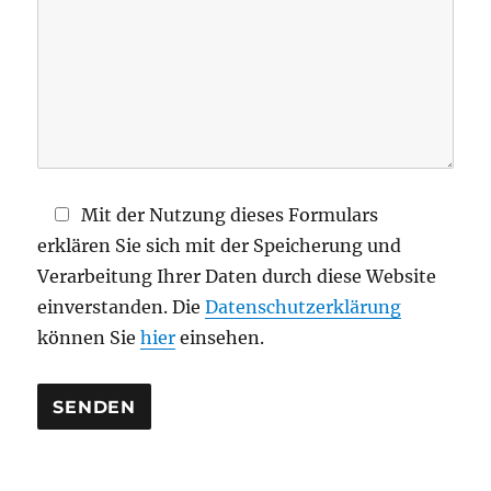
s
e
s
F
e
l
d
Mit der Nutzung dieses Formulars
l
erklären Sie sich mit der Speicherung und
e
Verarbeitung Ihrer Daten durch diese Website
e
einverstanden. Die
Datenschutzerklärung
r
können Sie
hier
einsehen.
.