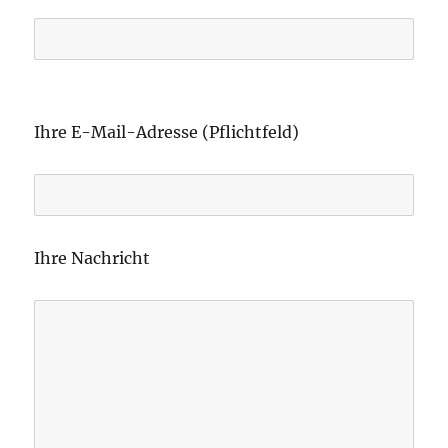
B
i
Ihre E-Mail-Adresse (Pflichtfeld)
t
t
e
l
Ihre Nachricht
a
s
s
e
d
i
e