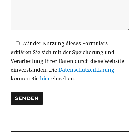
s
F
e
l
d
Mit der Nutzung dieses Formulars
l
erklären Sie sich mit der Speicherung und
e
Verarbeitung Ihrer Daten durch diese Website
e
einverstanden. Die
Datenschutzerklärung
r
können Sie
hier
einsehen.
.