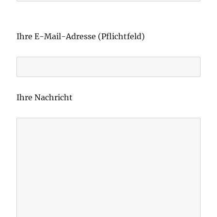
B
i
Ihre E-Mail-Adresse (Pflichtfeld)
t
t
e
l
Ihre Nachricht
a
s
s
e
d
i
e
s
e