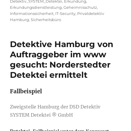
Detektiv_SYSTEM_Detektei
,
Erkundung
,
Erkundungsdienstleistung
,
Geheimnisschutz
,
Informationssicherheit
,
IT-Security
,
Privatdetektiv
Hamburg
,
Sicherheitsbüro
Detektive Hamburg von
Auftraggeber im www
gesucht: Norderstedter
Detektei ermittelt
Fallbeispiel
Zweigstelle Hamburg der DSD Detektiv
SYSTEM Detektei ® GmbH