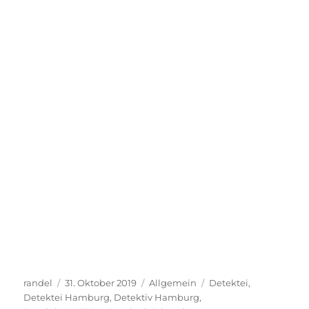
Autor
Veröffentlicht
Kategorien
Schlagwörter
randel
31. Oktober 2019
Allgemein
Detektei
,
am
Detektei Hamburg
,
Detektiv Hamburg
,