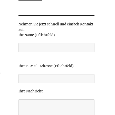
Nehmen Sie jetzt schnell und einfach Kontakt
auf.
Ihr Name (Pflichtfeld)
B
i
Ihre E-Mail-Adresse (Pflichtfeld)
t
n
t
e
l
Ihre Nachricht
a
s
s
e
d