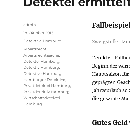
Detektei ermittel
Fallbeispie
Autor
admin
Veröffentlicht
18. Oktober 2015
am
Kategorien
Detektive Hamburg
Zweigstelle Ha
Schlagwörter
Arbeitsrecht
,
Arbeitsrechtssache
,
Detektei-
Fallbe
Detektei Hamburg
,
Beginn der warm
Detektiv Hamburg
,
Detektive Hamburg
,
Hauptsaison für
Hamburger Detektive
,
geprägten Gesch
Privatdetektei Hamburg
,
Jahresurlaub so
Privatdetektiv Hamburg
,
Wirtschaftsdetektei
die gesamte Man
Hamburg
Gutes Geld