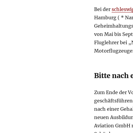
Bei der
schleswi
Hamburg ( * Nam
Geheimhaltungsg
von Mai bis Septe
Fluglehrer bei „
Motorflugzeugen
Bitte nach
Zum Ende der Vo
geschäftsführen
nach einer Geha
neuen Ausbildun
Aviation GmbH m