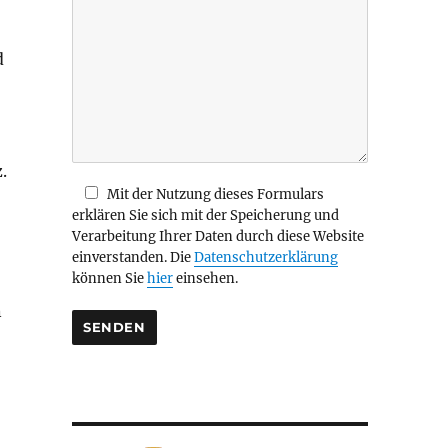
i
e
d
s
e
s
F
e
l
.
d
Mit der Nutzung dieses Formulars
l
erklären Sie sich mit der Speicherung und
e
Verarbeitung Ihrer Daten durch diese Website
e
einverstanden. Die
Datenschutzerklärung
r
können Sie
hier
einsehen.
.
n