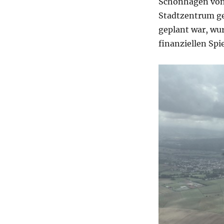
Schönhagen von
Stadtzentrum ge
geplant war, wur
finanziellen Sp