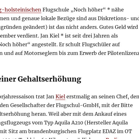
g-holsteinischen
Flugschule „Noch höher“ * nähe
en und genaue lokale Bezüge sind aus Diskretions- un
ründen geändert) ist das nicht anders. Gutes Geld wird
mber verdient. Jan Kiel * ist seit drei Jahren als
Noch höher“ angestellt. Er schult Flugschüler auf
 und auf Motorseglern bis zum Erwerb der Pilotenlizenz
 einer Gehaltserhöhung
rjahressaison trat Jan
Kiel
erstmalig an seinen Chef, de
den Gesellschafter der Flugschul-GmbH, mit der Bitte
ltserhöhung heran. Weil aber mit dem Ankauf eines
gsflugzeugs vom Typ Aquila A210 (Hersteller Aquila
it Sitz am brandenburgischen Flugplatz EDAZ im OT