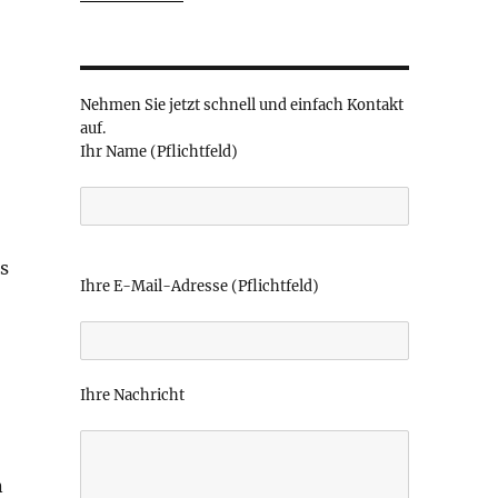
Nehmen Sie jetzt schnell und einfach Kontakt
auf.
Ihr Name (Pflichtfeld)
B
s
i
Ihre E-Mail-Adresse (Pflichtfeld)
t
t
e
l
Ihre Nachricht
a
s
s
e
n
d