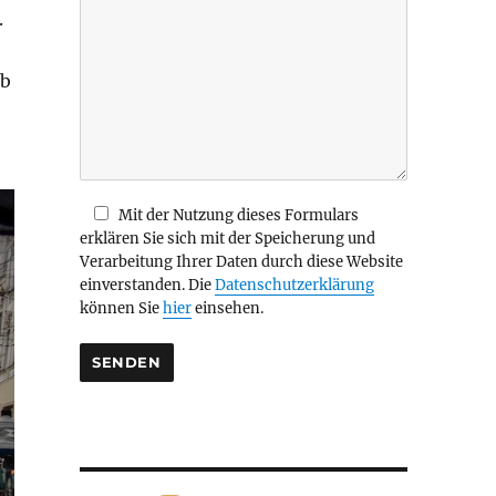
.
i
e
s
lb
e
s
F
e
l
d
Mit der Nutzung dieses Formulars
l
erklären Sie sich mit der Speicherung und
e
Verarbeitung Ihrer Daten durch diese Website
e
einverstanden. Die
Datenschutzerklärung
r
können Sie
hier
einsehen.
.