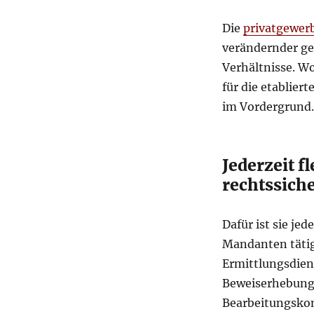
Die
privatgewer
verändernder ge
Verhältnisse. W
für die etablier
im Vordergrund.
Jederzeit f
rechtssich
Dafür ist sie jed
Mandanten tätig
Ermittlungsdiens
Beweiserhebung
Bearbeitungskonz