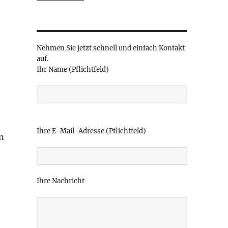
Nehmen Sie jetzt schnell und einfach Kontakt
auf.
Ihr Name (Pflichtfeld)
B
i
Ihre E-Mail-Adresse (Pflichtfeld)
n
t
t
e
l
Ihre Nachricht
a
s
s
e
d