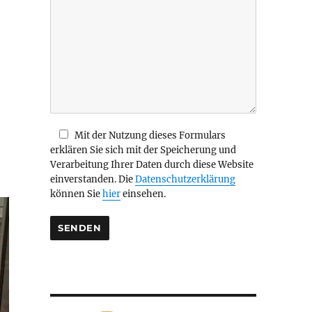
i
e
s
e
s
F
e
l
d
Mit der Nutzung dieses Formulars
l
erklären Sie sich mit der Speicherung und
e
Verarbeitung Ihrer Daten durch diese Website
e
einverstanden. Die
Datenschutzerklärung
r
können Sie
hier
einsehen.
.