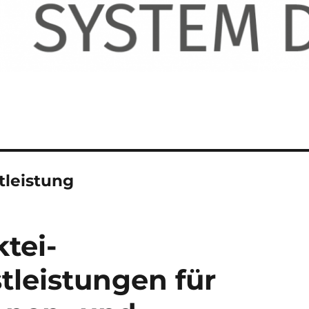
leistung
tei-
leistungen für