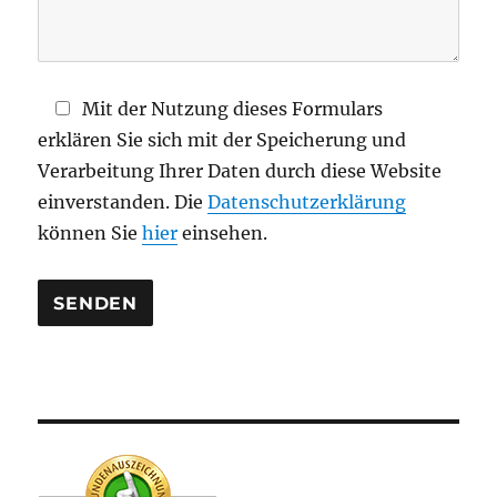
F
e
l
d
Mit der Nutzung dieses Formulars
l
erklären Sie sich mit der Speicherung und
e
Verarbeitung Ihrer Daten durch diese Website
e
einverstanden. Die
Datenschutzerklärung
r
können Sie
hier
einsehen.
.