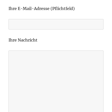
B
i
Ihre E-Mail-Adresse (Pflichtfeld)
t
t
e
l
Ihre Nachricht
a
s
s
e
d
i
e
s
e
s