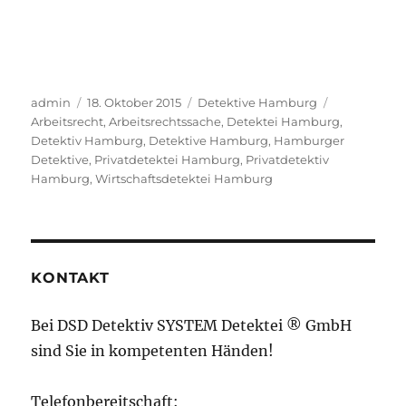
Autor
Veröffentlicht
Kategorien
Schlagwörte
admin
18. Oktober 2015
Detektive Hamburg
am
Arbeitsrecht
,
Arbeitsrechtssache
,
Detektei Hamburg
,
Detektiv Hamburg
,
Detektive Hamburg
,
Hamburger
Detektive
,
Privatdetektei Hamburg
,
Privatdetektiv
Hamburg
,
Wirtschaftsdetektei Hamburg
KONTAKT
Bei DSD Detektiv SYSTEM Detektei ® GmbH
sind Sie in kompetenten Händen!
Telefonbereitschaft: