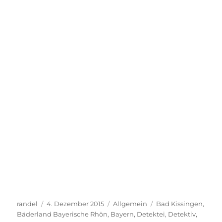
Autor
Veröffentlicht
Kategorien
Schlagwörter
randel
4. Dezember 2015
Allgemein
Bad Kissingen
,
am
Bäderland Bayerische Rhön
,
Bayern
,
Detektei
,
Detektiv
,