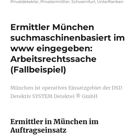
Privatdetektei
,
Privatermittler
,
Schweinfurt
,
Unterfranken
Ermittler München
suchmaschinenbasiert im
www eingegeben:
Arbeitsrechtssache
(Fallbeispiel)
München ist operatives Einsatzgebiet der DSD
Detektiv SYSTEM Detektei ® GmbH
Ermittler in München im
Auftragseinsatz