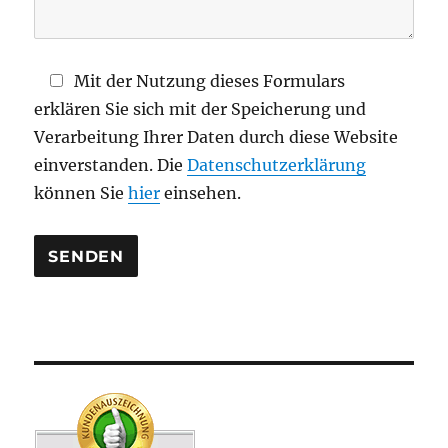
e
l
d
Mit der Nutzung dieses Formulars
l
erklären Sie sich mit der Speicherung und
e
Verarbeitung Ihrer Daten durch diese Website
e
einverstanden. Die
Datenschutzerklärung
r
können Sie
hier
einsehen.
.