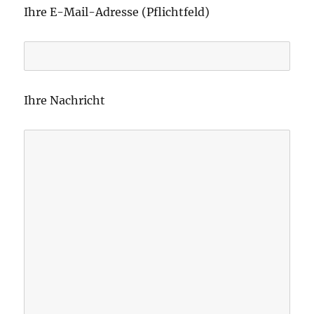
i
Ihre E-Mail-Adresse (Pflichtfeld)
t
t
e
l
Ihre Nachricht
a
s
s
e
d
i
e
s
e
s
F