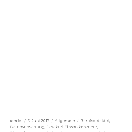
Autor
Veröffentlicht
Kategorien
Schlagwörter
randel
3. Juni 2017
Allgemein
Berufsdetektei
,
am
Datenverwertung
,
Detektei-Einsatzkonzepte
,