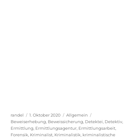
Autor
Veröffentlicht
Kategorien
Schlagwörter
randel
1. Oktober 2020
Allgemein
am
Beweiserhebung
,
Beweissicherung
,
Detektei
,
Detektiv
,
Ermittlung
,
Ermittlungsagentur
,
Ermittlungsarbeit
,
Forensik
,
Kriminalist
,
Kriminalistik
,
kriminalistische