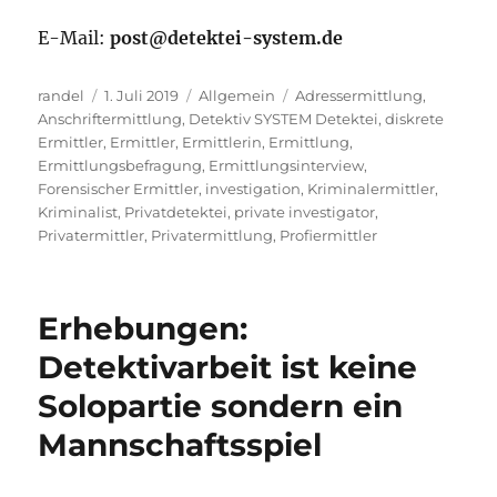
E-Mail:
post@detektei-system.de
Autor
Veröffentlicht
Kategorien
Schlagwörter
randel
1. Juli 2019
Allgemein
Adressermittlung
,
am
Anschriftermittlung
,
Detektiv SYSTEM Detektei
,
diskrete
Ermittler
,
Ermittler
,
Ermittlerin
,
Ermittlung
,
Ermittlungsbefragung
,
Ermittlungsinterview
,
Forensischer Ermittler
,
investigation
,
Kriminalermittler
,
Kriminalist
,
Privatdetektei
,
private investigator
,
Privatermittler
,
Privatermittlung
,
Profiermittler
Erhebungen:
Detektivarbeit ist keine
Solopartie sondern ein
Mannschaftsspiel