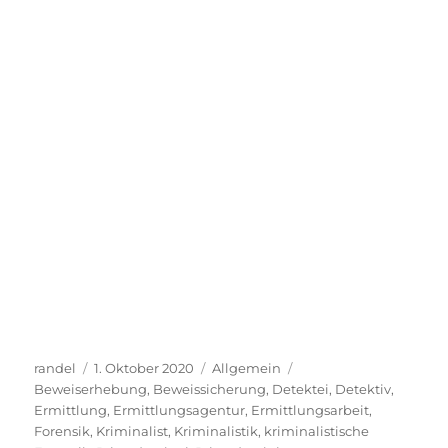
Autor
Veröffentlicht
Kategorien
Schlagwörter
randel
1. Oktober 2020
Allgemein
am
Beweiserhebung
,
Beweissicherung
,
Detektei
,
Detektiv
,
Ermittlung
,
Ermittlungsagentur
,
Ermittlungsarbeit
,
Forensik
,
Kriminalist
,
Kriminalistik
,
kriminalistische