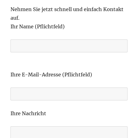
Nehmen Sie jetzt schnell und einfach Kontakt
auf.
Ihr Name (Pflichtfeld)
B
i
Ihre E-Mail-Adresse (Pflichtfeld)
t
t
e
l
Ihre Nachricht
a
s
s