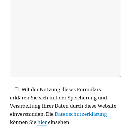
e
d
i
e
s
e
s
F
e
l
d
Mit der Nutzung dieses Formulars
l
erklären Sie sich mit der Speicherung und
e
Verarbeitung Ihrer Daten durch diese Website
e
einverstanden. Die
Datenschutzerklärung
r
können Sie
hier
einsehen.
.