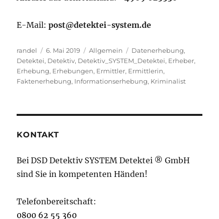
E-Mail:
post@detektei-system.de
Autor
Veröffentlicht
Kategorien
Schlagwörter
randel
6. Mai 2019
Allgemein
Datenerhebung
,
am
Detektei
,
Detektiv
,
Detektiv_SYSTEM_Detektei
,
Erheber
,
Erhebung
,
Erhebungen
,
Ermittler
,
Ermittlerin
,
Faktenerhebung
,
Informationserhebung
,
Kriminalist
KONTAKT
Bei DSD Detektiv SYSTEM Detektei ® GmbH
sind Sie in kompetenten Händen!
Telefonbereitschaft:
0800 62 55 360