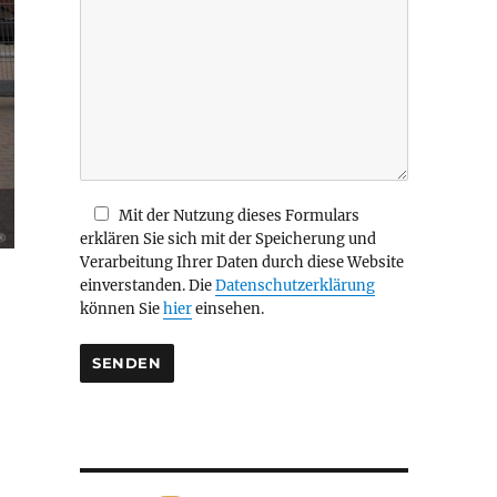
i
e
s
e
s
F
e
l
d
Mit der Nutzung dieses Formulars
l
erklären Sie sich mit der Speicherung und
e
Verarbeitung Ihrer Daten durch diese Website
e
einverstanden. Die
Datenschutzerklärung
r
können Sie
hier
einsehen.
.