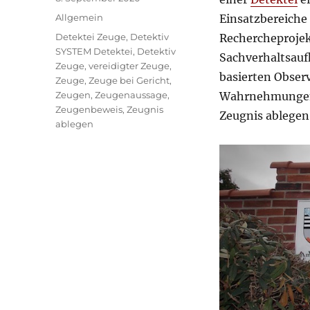
am
Kategorien
Allgemein
Einsatzbereiche 
Schlagwörter
Detektei Zeuge
,
Detektiv
Rechercheprojekt
SYSTEM Detektei
,
Detektiv
Sachverhaltsauf
Zeuge
,
vereidigter Zeuge
,
basierten Observ
Zeuge
,
Zeuge bei Gericht
,
Zeugen
,
Zeugenaussage
,
Wahrnehmungen i
Zeugenbeweis
,
Zeugnis
Zeugnis ablegen
ablegen