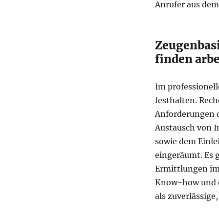
Anrufer aus dem
Zeugenbasi
finden arbei
Im professionel
festhalten. Rech
Anforderungen 
Austausch von I
sowie dem Einlei
eingeräumt. Es 
Ermittlungen im 
Know-how und de
als zuverlässig