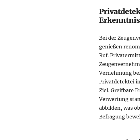
Privatdete
Erkenntniss
Bei der Zeugenv
genießen renomm
Ruf. Privatermit
Zeugenvernehmu
Vernehmung bei P
Privatdetektei 
Ziel. Greifbare 
Verwertung stan
abbilden, was o
Befragung bewei