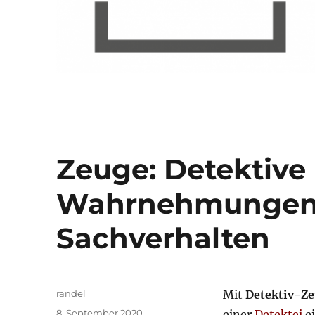
Zeuge: Detektiv
Wahrnehmungen 
Sachverhalten
Autor
randel
Mit
Detektiv-Z
Veröffentlicht
8. September 2020
einer
Detektei
ei