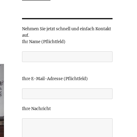
Nehmen Sie jetzt schnell und einfach Kontakt
auf.
Ihr Name (Pflichtfeld)
B
i
Ihre E-Mail-Adresse (Pflichtfeld)
t
t
e
l
Ihre Nachricht
a
s
s
e
d