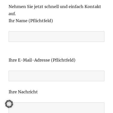
Nehmen Sie jetzt schnell und einfach Kontakt
auf.
Ihr Name (Pflichtfeld)
B
i
Ihre E-Mail-Adresse (Pflichtfeld)
t
t
e
l
Ihre Nachricht
a
s
s