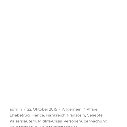
Autor
Veröffentlicht
Kategorien
Schlagwörter
admin
22. Oktober 2015
Allgemein
Affäre
,
am
Ehebetrug
,
France
,
Frankreich
,
Französin
,
Geliebte
,
Kaiserslautern
,
Midlife-Crisis
,
Personenüberwachung
,
Privatdetektive
,
Privatermittlerinnen