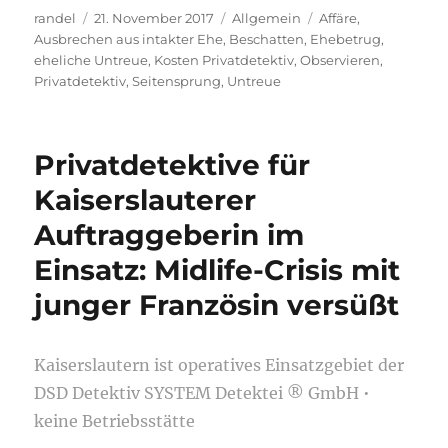
Autor
Veröffentlicht
Kategorien
Schlagwörter
randel
21. November 2017
Allgemein
Affäre
,
am
Ausbrechen aus intakter Ehe
,
Beschatten
,
Ehebetrug
,
eheliche Untreue
,
Kosten Privatdetektiv
,
Observieren
,
Privatdetektiv
,
Seitensprung
,
Untreue
Privatdetektive für
Kaiserslauterer
Auftraggeberin im
Einsatz: Midlife-Crisis mit
junger Französin versüßt
Kaiserslautern ist operatives Einsatzgebiet der
DSD Detektiv SYSTEM Detektei ® GmbH •
keine Betriebsstätte