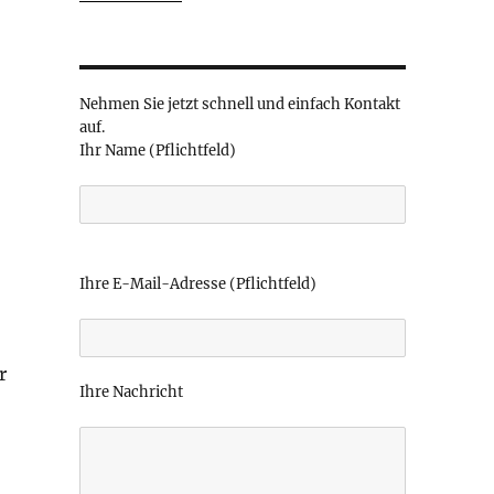
Nehmen Sie jetzt schnell und einfach Kontakt
auf.
Ihr Name (Pflichtfeld)
B
i
Ihre E-Mail-Adresse (Pflichtfeld)
t
t
e
r
l
Ihre Nachricht
a
s
s
e
d