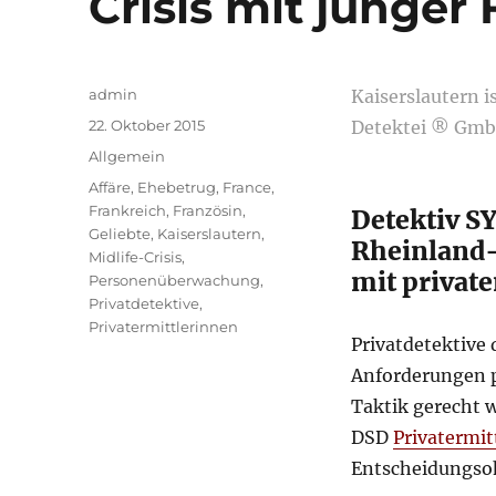
Crisis mit junger
Autor
admin
Kaiserslautern 
Veröffentlicht
22. Oktober 2015
Detektei ® GmbH
am
Kategorien
Allgemein
Schlagwörter
Affäre
,
Ehebetrug
,
France
,
Frankreich
,
Französin
,
Detektiv S
Geliebte
,
Kaiserslautern
,
Rheinland-
Midlife-Crisis
,
mit privat
Personenüberwachung
,
Privatdetektive
,
Privatermittlerinnen
Privatdetektive
Anforderungen pr
Taktik gerecht 
DSD
Privatermit
Entscheidungsoh