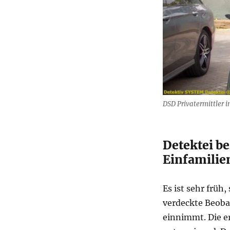
DSD Privatermittler i
Detektei b
Einfamili
Es ist sehr früh, 
verdeckte Beob
einnimmt. Die e