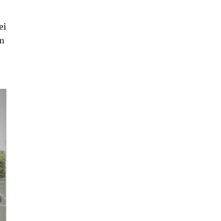
ei
im