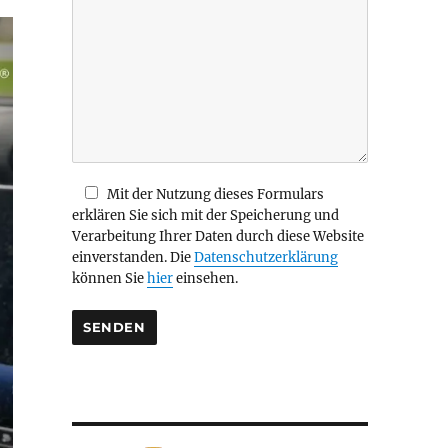
i
e
s
e
s
F
e
l
d
Mit der Nutzung dieses Formulars
l
erklären Sie sich mit der Speicherung und
e
Verarbeitung Ihrer Daten durch diese Website
e
einverstanden. Die
Datenschutzerklärung
r
können Sie
hier
einsehen.
.