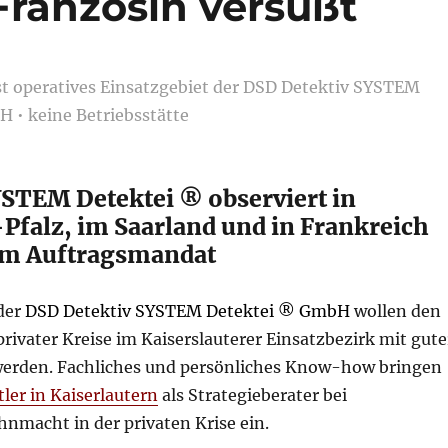
 Französin versüßt
ist operatives Einsatzgebiet der DSD Detektiv SYSTEM
 • keine Betriebsstätte
YSTEM Detektei ® observiert in
Pfalz, im Saarland und in Frankreich
em Auftragsmandat
 der
DSD Detektiv SYSTEM Detektei ® GmbH
wollen den
ivater Kreise im Kaiserslauterer Einsatzbezirk mit gute
werden. Fachliches und persönliches Know-how bringen
tler in Kaiserlautern
als Strategieberater bei
nmacht in der privaten Krise ein.