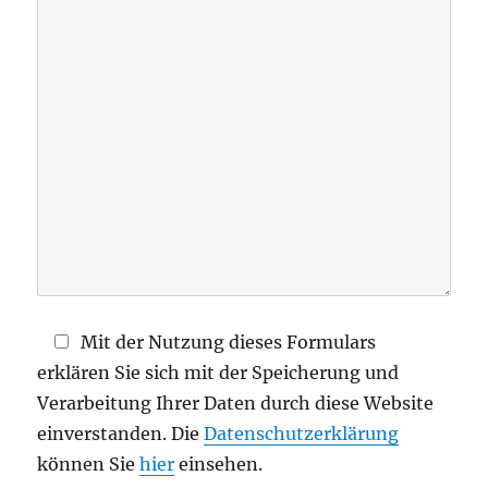
e
d
i
e
s
e
s
F
e
l
d
Mit der Nutzung dieses Formulars
l
erklären Sie sich mit der Speicherung und
e
Verarbeitung Ihrer Daten durch diese Website
e
einverstanden. Die
Datenschutzerklärung
r
können Sie
hier
einsehen.
.