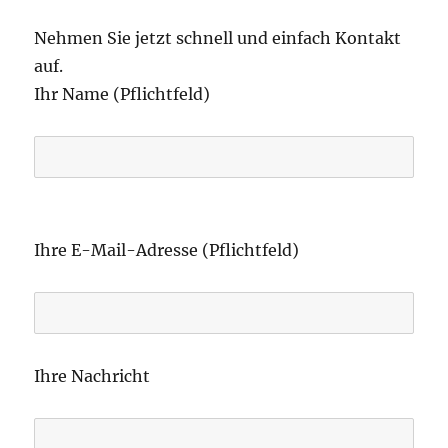
Nehmen Sie jetzt schnell und einfach Kontakt
auf.
Ihr Name (Pflichtfeld)
B
i
Ihre E-Mail-Adresse (Pflichtfeld)
t
t
e
l
Ihre Nachricht
a
s
s