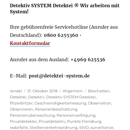
Detektiv SYSTEM Detektei ® Wir arbeiten mit
System!
Ihre gebührenfreie Servicehotline (Anrufer aus
Deutschland):
0800 6255360
•
Kontaktformular
Anrufer aus dem Ausland:
+4969 625536
E-Mail:
post@detektei-system.de
Autor
Veröffentlicht
Kategorien
Schlagwörter
randel
31. Oktober 2018
Allgemein
Beschatten
,
am
Detektei
,
Detektiv
,
Detektiv SYSTEM Detektei
,
flitzerblitzer
,
Geschwindigkeitsmessung
,
Observation
,
Observieren
,
Personenbeschattung
,
Personenüberwachung
,
Personenverfolgung
,
Privatdetektei
,
Privatdetektiv
,
Punkte Flensburg
,
radarfalle
,
Straßenverkehrsordnung
,
StVO
,
surveillance
,