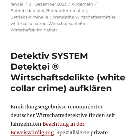
Autor
Veröffentlicht
Kategorien
Schlagwörter
randel
31. Dezember 2023
Allgemein
am
Betriebsdetektei
,
Betriebskriminalität
,
Betriebskriminelle
,
Forensische Wirtschaftsermittler
,
white collar crime
,
Wirtschaftsdetektei
,
Wirtschaftskriminalität
Detektiv SYSTEM
Detektei ®
Wirtschaftsdelikte (white
collar crime) aufklären
Ermittlungsergebnisse renommierter
deutscher Wirtschaftsdetektive finden seit
Jahrzehnten
Beachtung in der
Beweiswürdigung
. Spezialisierte private