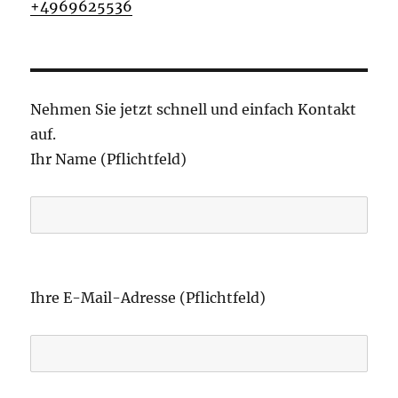
+4969625536
Nehmen Sie jetzt schnell und einfach Kontakt
auf.
Ihr Name (Pflichtfeld)
B
i
Ihre E-Mail-Adresse (Pflichtfeld)
t
t
e
l