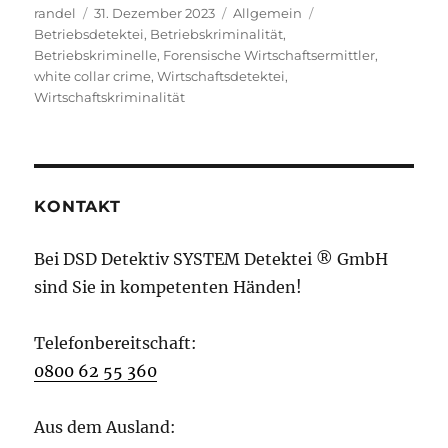
Autor
Veröffentlicht
Kategorien
Schlagwörter
randel
31. Dezember 2023
Allgemein
am
Betriebsdetektei
,
Betriebskriminalität
,
Betriebskriminelle
,
Forensische Wirtschaftsermittler
,
white collar crime
,
Wirtschaftsdetektei
,
Wirtschaftskriminalität
KONTAKT
Bei DSD Detektiv SYSTEM Detektei ® GmbH
sind Sie in kompetenten Händen!
Telefonbereitschaft:
0800 62 55 360
Aus dem Ausland: