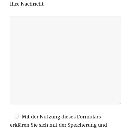
Ihre Nachricht
a
s
s
e
d
i
e
s
e
s
F
e
l
d
Mit der Nutzung dieses Formulars
l
erklären Sie sich mit der Speicherung und
e