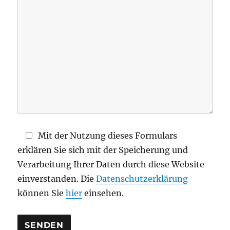
d
i
e
s
e
s
F
e
l
d
Mit der Nutzung dieses Formulars
l
erklären Sie sich mit der Speicherung und
e
Verarbeitung Ihrer Daten durch diese Website
e
einverstanden. Die
Datenschutzerklärung
r
können Sie
hier
einsehen.
.