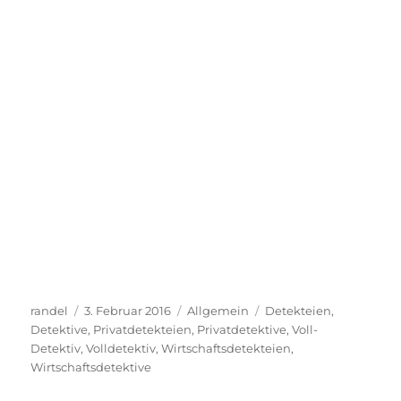
Autor
Veröffentlicht
Kategorien
Schlagwörter
randel
3. Februar 2016
Allgemein
Detekteien
,
am
Detektive
,
Privatdetekteien
,
Privatdetektive
,
Voll-
Detektiv
,
Volldetektiv
,
Wirtschaftsdetekteien
,
Wirtschaftsdetektive