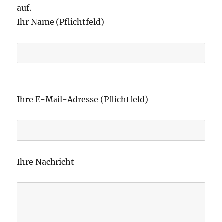
auf.
Ihr Name (Pflichtfeld)
B
i
Ihre E-Mail-Adresse (Pflichtfeld)
t
t
e
l
Ihre Nachricht
a
s
s
e