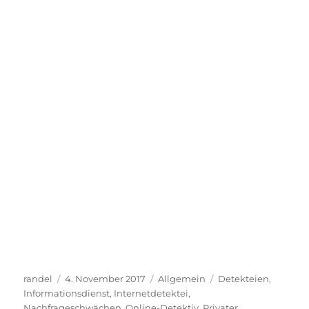
Autor
Veröffentlicht
Kategorien
Schlagwörter
randel
4. November 2017
Allgemein
Detekteien
,
am
Informationsdienst
,
Internetdetektei
,
Nachfrageschwächen
,
Online-Detektiv
,
Privater