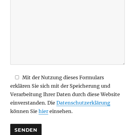
i
e
s
e
s
F
e
l
d
Mit der Nutzung dieses Formulars
l
erklären Sie sich mit der Speicherung und
e
Verarbeitung Ihrer Daten durch diese Website
e
einverstanden. Die
Datenschutzerklärung
r
können Sie
hier
einsehen.
.