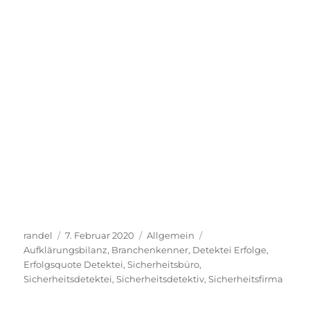
Autor
Veröffentlicht
Kategorien
Schlagwörter
randel
7. Februar 2020
Allgemein
am
Aufklärungsbilanz
,
Branchenkenner
,
Detektei Erfolge
,
Erfolgsquote Detektei
,
Sicherheitsbüro
,
Sicherheitsdetektei
,
Sicherheitsdetektiv
,
Sicherheitsfirma