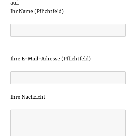
auf.
Ihr Name (Pflichtfeld)
B
i
Ihre E-Mail-Adresse (Pflichtfeld)
t
t
e
l
Ihre Nachricht
a
s
s
e
d