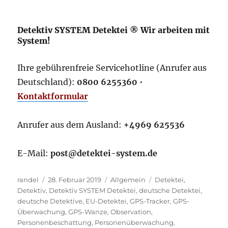
Detektiv SYSTEM Detektei ® Wir arbeiten mit
System!
Ihre gebührenfreie Servicehotline (Anrufer aus
Deutschland):
0800 6255360
•
Kontaktformular
Anrufer aus dem Ausland:
+4969 625536
E-Mail:
post@detektei-system.de
Autor
Veröffentlicht
Kategorien
Schlagwörter
randel
28. Februar 2019
Allgemein
Detektei
,
am
Detektiv
,
Detektiv SYSTEM Detektei
,
deutsche Detektei
,
deutsche Detektive
,
EU-Detektei
,
GPS-Tracker
,
GPS-
Überwachung
,
GPS-Wanze
,
Observation
,
Personenbeschattung
,
Personenüberwachung
,