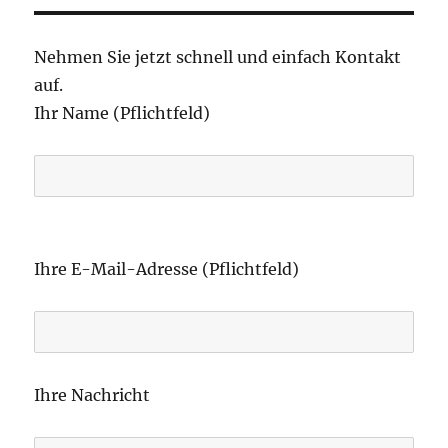
Nehmen Sie jetzt schnell und einfach Kontakt
auf.
Ihr Name (Pflichtfeld)
B
i
Ihre E-Mail-Adresse (Pflichtfeld)
t
t
e
l
Ihre Nachricht
a
s