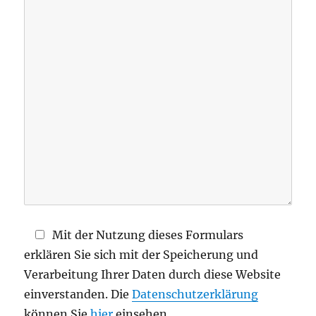
s
e
d
i
e
s
e
s
F
e
l
d
Mit der Nutzung dieses Formulars
l
erklären Sie sich mit der Speicherung und
e
Verarbeitung Ihrer Daten durch diese Website
e
einverstanden. Die
Datenschutzerklärung
r
können Sie
hier
einsehen.