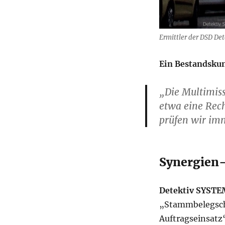
Ermittler der DSD De
Ein Bestandsku
„Die Multimiss
etwa eine Rech
prüfen wir imm
Synergien-
Detektiv SYSTE
„Stammbelegsch
Auftragseinsatz