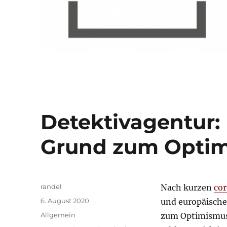
Detektivagentur:
Grund zum Opti
Autor
randel
Nach kurzen
co
Veröffentlicht
6. August 2020
und europäisch
am
Kategorien
Allgemein
zum Optimismus,