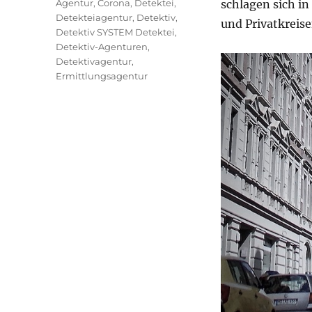
Schlagwörter
Agentur
,
Corona
,
Detektei
,
schlagen sich i
Detekteiagentur
,
Detektiv
,
und Privatkreise
Detektiv SYSTEM Detektei
,
Detektiv-Agenturen
,
Detektivagentur
,
Ermittlungsagentur