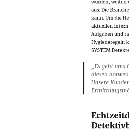
wurden, weiten 
aus. Die Branch
kann. Um die He
aktuellen intern
Aufgaben und t
Hygieneregeln k
SYSTEM Detekte
„Es geht ums 
diesen notwend
Unsere Kunden
Ermittlungsmög
Echtzeit
Detektiv