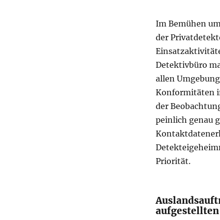
Im Bemühen um 
der Privatdetek
Einsatzaktivitä
Detektivbüro ma
allen Umgebungs
Konformitäten i
der Beobachtung
peinlich genau g
Kontaktdatener
Detekteigeheimn
Priorität.
Auslandsauft
aufgestellten