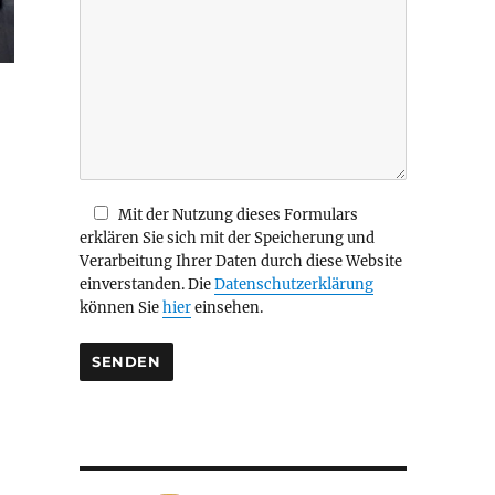
i
e
s
e
s
F
e
l
d
Mit der Nutzung dieses Formulars
l
erklären Sie sich mit der Speicherung und
e
Verarbeitung Ihrer Daten durch diese Website
e
einverstanden. Die
Datenschutzerklärung
r
können Sie
hier
einsehen.
.