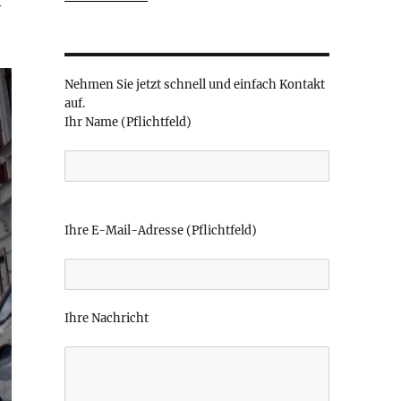
-
Nehmen Sie jetzt schnell und einfach Kontakt
auf.
Ihr Name (Pflichtfeld)
B
i
Ihre E-Mail-Adresse (Pflichtfeld)
t
t
e
l
Ihre Nachricht
a
s
s
e
d