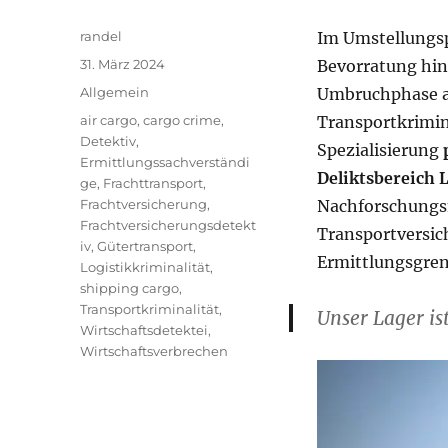
Autor
randel
Im Umstellungsp
Veröffentlicht
31. März 2024
Bevorratung hin
am
Kategorien
Allgemein
Umbruchphase a
Schlagwörter
air cargo
,
cargo crime
,
Transportkrimin
Detektiv
,
Spezialisierung
Ermittlungssachverständi
Deliktsbereich 
ge
,
Frachttransport
,
Frachtversicherung
,
Nachforschungsm
Frachtversicherungsdetekt
Transportversic
iv
,
Gütertransport
,
Ermittlungsgren
Logistikkriminalität
,
shipping cargo
,
Transportkriminalität
,
Unser Lager is
Wirtschaftsdetektei
,
Wirtschaftsverbrechen