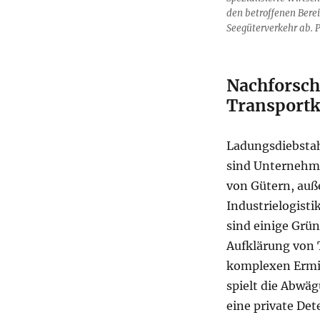
den betroffenen Bere
Seegüterverkehr ab. P
Nachforsc
Transportk
Ladungsdiebstah
sind Unternehme
von Gütern, auß
Industrielogisti
sind einige Grün
Aufklärung von 
komplexen Ermi
spielt die Abwäg
eine private De