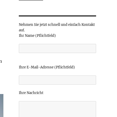
Nehmen Sie jetzt schnell und einfach Kontakt
auf.
Ihr Name (Pflichtfeld)
n
B
i
Ihre E-Mail-Adresse (Pflichtfeld)
t
t
e
l
Ihre Nachricht
a
s
s
e
d