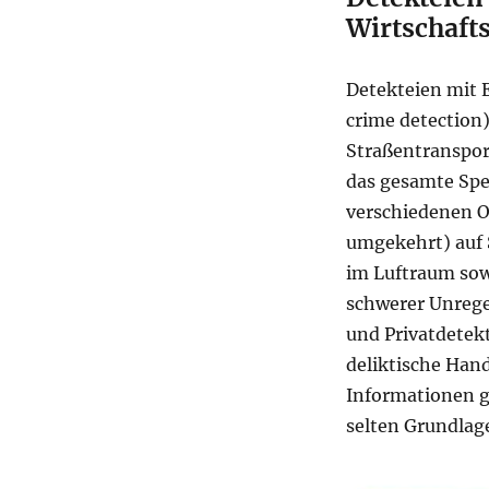
Wirtschaft
Detekteien mit 
crime detection)
Straßentransport
das gesamte Spe
verschiedenen Or
umgekehrt) auf 
im Luftraum sow
schwerer Unrege
und Privatdetekt
deliktische Han
Informationen g
selten Grundlage