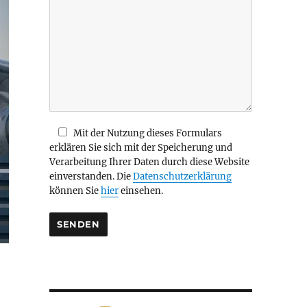
i
e
s
e
s
F
e
l
d
Mit der Nutzung dieses Formulars
l
erklären Sie sich mit der Speicherung und
e
Verarbeitung Ihrer Daten durch diese Website
e
einverstanden. Die
Datenschutzerklärung
r
können Sie
hier
einsehen.
.