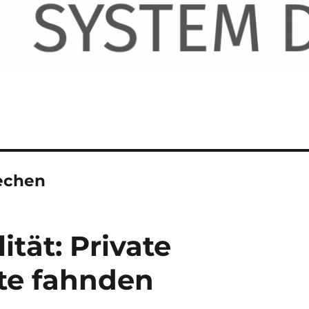
echen
ität: Private
te fahnden