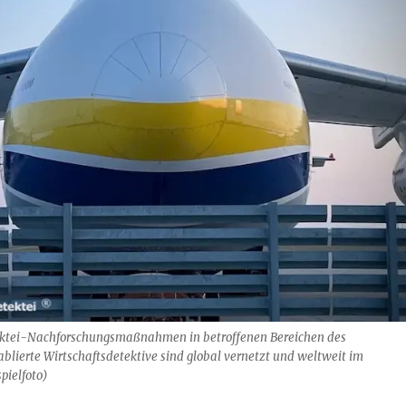
ktei-Nachforschungsmaßnahmen in betroffenen Bereichen des
ablierte Wirtschaftsdetektive sind global vernetzt und weltweit im
pielfoto)