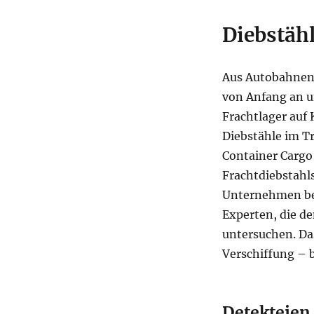
Diebstäh
Aus Autobahnen 
von Anfang an un
Frachtlager auf 
Diebstähle im T
Container Cargo 
Frachtdiebstahls
Unternehmen bei
Experten, die d
untersuchen. Das
Verschiffung – bi
Detekteien 