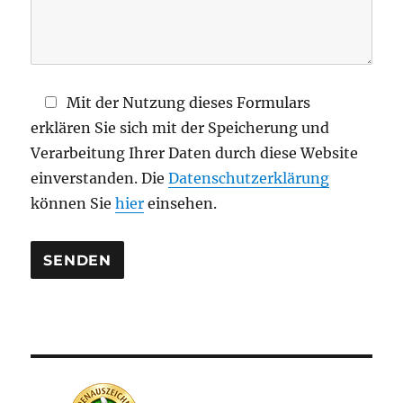
F
e
l
d
Mit der Nutzung dieses Formulars
l
erklären Sie sich mit der Speicherung und
e
Verarbeitung Ihrer Daten durch diese Website
e
einverstanden. Die
Datenschutzerklärung
r
können Sie
hier
einsehen.
.