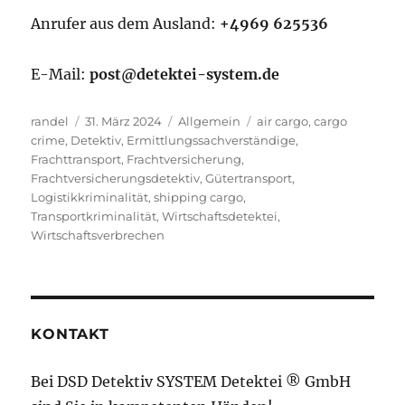
Anrufer aus dem Ausland:
+4969 625536
E-Mail:
post@detektei-system.de
Autor
Veröffentlicht
Kategorien
Schlagwörter
randel
31. März 2024
Allgemein
air cargo
,
cargo
am
crime
,
Detektiv
,
Ermittlungssachverständige
,
Frachttransport
,
Frachtversicherung
,
Frachtversicherungsdetektiv
,
Gütertransport
,
Logistikkriminalität
,
shipping cargo
,
Transportkriminalität
,
Wirtschaftsdetektei
,
Wirtschaftsverbrechen
KONTAKT
Bei DSD Detektiv SYSTEM Detektei ® GmbH