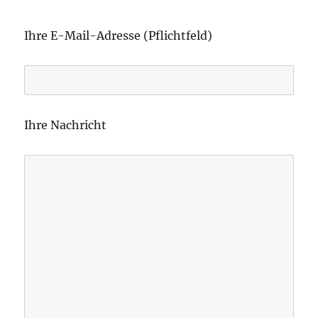
B
i
Ihre E-Mail-Adresse (Pflichtfeld)
t
t
e
l
Ihre Nachricht
a
s
s
e
d
i
e
s
e
s