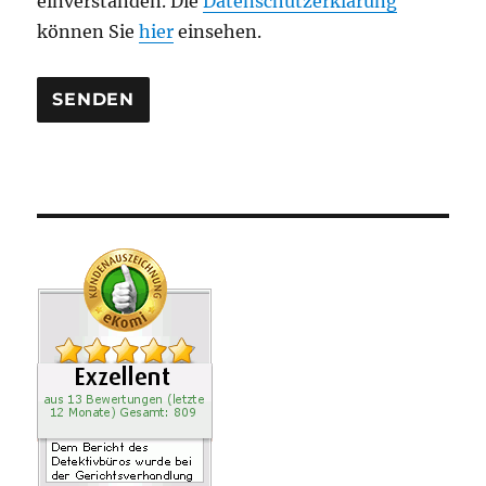
einverstanden. Die
Datenschutzerklärung
r
können Sie
hier
einsehen.
.