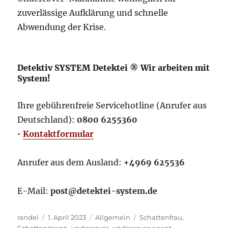
zuverlässige Aufklärung und schnelle
Abwendung der Krise.
Detektiv SYSTEM Detektei ® Wir arbeiten mit
System!
Ihre gebührenfreie Servicehotline (Anrufer aus
Deutschland):
0800 6255360
•
Kontaktformular
Anrufer aus dem Ausland:
+4969 625536
E-Mail:
post@detektei-system.de
Autor
Veröffentlicht
Kategorien
Schlagwörter
randel
1. April 2023
Allgemein
Schattenfrau
,
am
Schattenmann
,
undercover
,
undercover agent
,