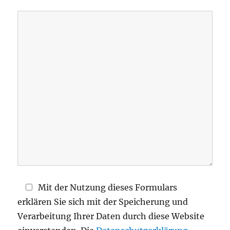
s
s
e
d
i
e
s
e
s
F
e
l
d
Mit der Nutzung dieses Formulars
l
erklären Sie sich mit der Speicherung und
e
Verarbeitung Ihrer Daten durch diese Website
e