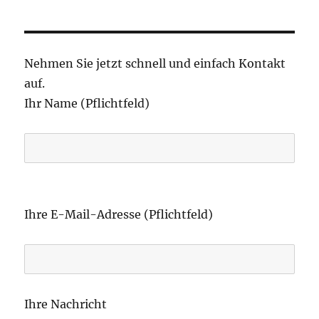
Nehmen Sie jetzt schnell und einfach Kontakt
auf.
Ihr Name (Pflichtfeld)
B
i
Ihre E-Mail-Adresse (Pflichtfeld)
t
t
e
l
Ihre Nachricht
a