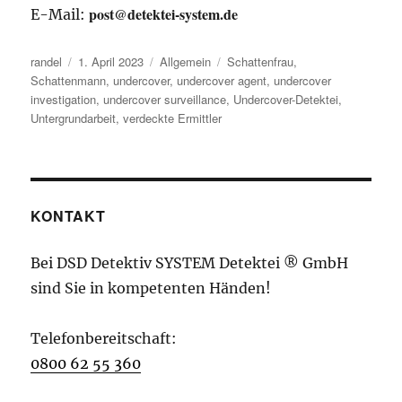
post@detektei-system.de
E-Mail:
Autor
Veröffentlicht
Kategorien
Schlagwörter
randel
1. April 2023
Allgemein
Schattenfrau
,
am
Schattenmann
,
undercover
,
undercover agent
,
undercover
investigation
,
undercover surveillance
,
Undercover-Detektei
,
Untergrundarbeit
,
verdeckte Ermittler
KONTAKT
Bei DSD Detektiv SYSTEM Detektei ® GmbH
sind Sie in kompetenten Händen!
Telefonbereitschaft:
0800 62 55 360