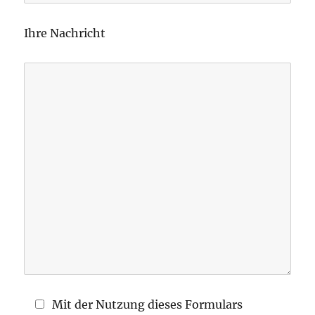
e
l
Ihre Nachricht
a
s
s
e
d
i
e
s
e
s
F
e
l
d
Mit der Nutzung dieses Formulars