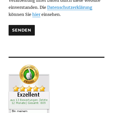
Verarbeitung Ihrer Daten durch diese Website
e
einverstanden. Die
Datenschutzerklärung
r
können Sie
hier
einsehen.
.