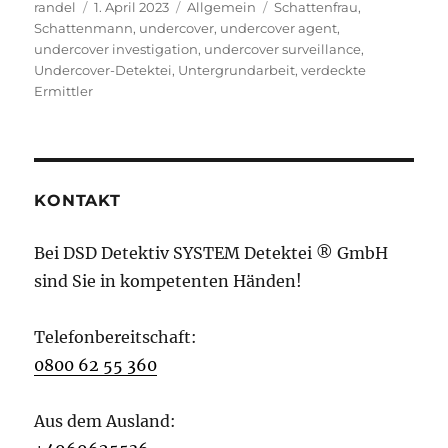
Autor
Veröffentlicht
Kategorien
Schlagwörter
randel
1. April 2023
Allgemein
Schattenfrau
,
am
Schattenmann
,
undercover
,
undercover agent
,
undercover investigation
,
undercover surveillance
,
Undercover-Detektei
,
Untergrundarbeit
,
verdeckte
Ermittler
KONTAKT
Bei DSD Detektiv SYSTEM Detektei ® GmbH
sind Sie in kompetenten Händen!
Telefonbereitschaft:
0800 62 55 360
Aus dem Ausland: