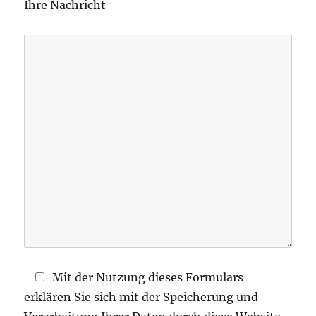
Ihre Nachricht
a
s
s
e
d
i
e
s
e
s
F
e
l
d
Mit der Nutzung dieses Formulars
l
erklären Sie sich mit der Speicherung und
e