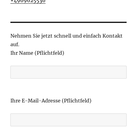
+4969625536
Nehmen Sie jetzt schnell und einfach Kontakt
auf.
Ihr Name (Pflichtfeld)
B
i
Ihre E-Mail-Adresse (Pflichtfeld)
t
t
e
l