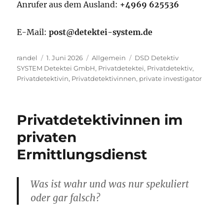
Anrufer aus dem Ausland:
+4969 625536
E-Mail:
post@detektei-system.de
Autor
Veröffentlicht
Kategorien
Schlagwörter
randel
1. Juni 2026
Allgemein
DSD Detektiv
am
SYSTEM Detektei GmbH
,
Privatdetektei
,
Privatdetektiv
,
Privatdetektivin
,
Privatdetektivinnen
,
private investigator
Privatdetektivinnen im
privaten
Ermittlungsdienst
Was ist wahr und was nur spekuliert
oder gar falsch?