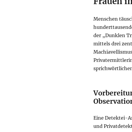
Frauen im
Menschen täusch
hunderttausende
der „Dunklen Tr
mittels drei ze
Machiavellismus
Privatermittleri
sprichwörtlichen
Vorbereitun
Observati
Eine Detektei-A
und Privatdetekti