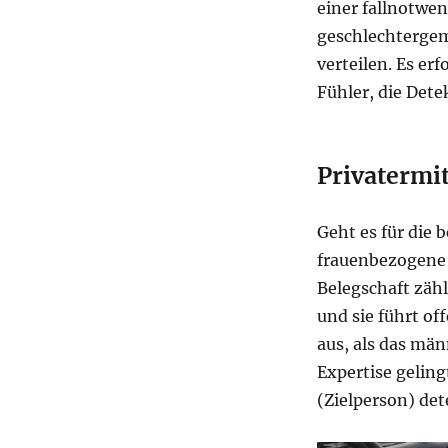
einer fallnotwe
geschlechterge
verteilen. Es er
Fühler, die Dete
Privatermi
Geht es für die 
frauenbezogene M
Belegschaft zähl
und sie führt of
aus, als das mä
Expertise geling
(Zielperson) det