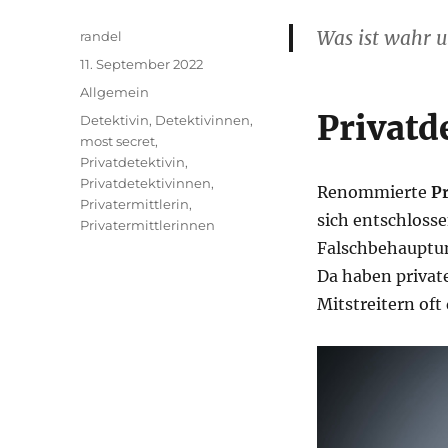
Was ist wahr u
Autor
randel
Veröffentlicht
11. September 2022
am
Kategorien
Allgemein
Privatd
Schlagwörter
Detektivin
,
Detektivinnen
,
most secret
,
Privatdetektivin
,
Privatdetektivinnen
,
Renommierte
P
Privatermittlerin
,
sich entschloss
Privatermittlerinnen
Falschbehauptun
Da haben privat
Mitstreitern oft