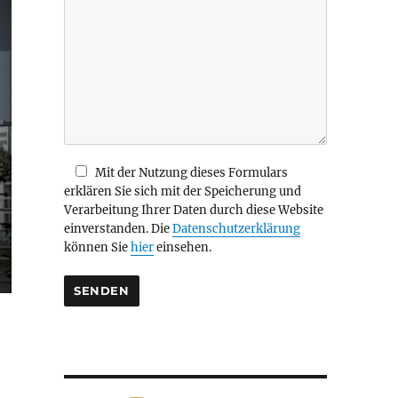
i
e
s
e
s
F
e
l
d
Mit der Nutzung dieses Formulars
l
erklären Sie sich mit der Speicherung und
e
Verarbeitung Ihrer Daten durch diese Website
e
einverstanden. Die
Datenschutzerklärung
r
können Sie
hier
einsehen.
.