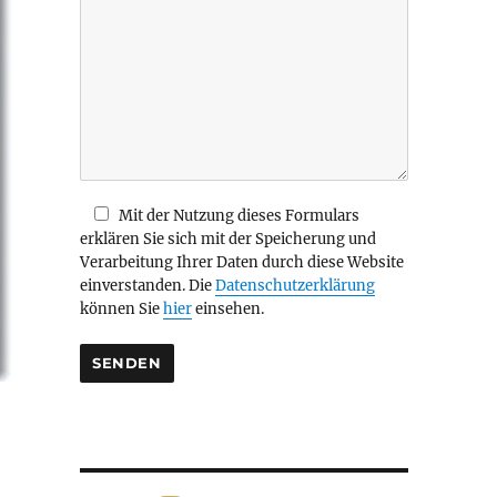
i
e
s
e
s
F
e
l
d
Mit der Nutzung dieses Formulars
l
erklären Sie sich mit der Speicherung und
e
Verarbeitung Ihrer Daten durch diese Website
e
einverstanden. Die
Datenschutzerklärung
r
können Sie
hier
einsehen.
.