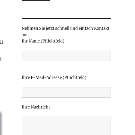
Nehmen Sie jetzt schnell und einfach Kontakt
auf.
Ihr Name (Pflichtfeld)
lt
d
B
i
Ihre E-Mail-Adresse (Pflichtfeld)
t
t
e
l
Ihre Nachricht
a
s
s
e
d