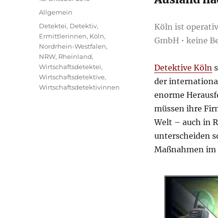
am
Kategorien
Allgemein
Schlagwörter
Detektei
,
Detektiv
,
Köln ist operat
Ermittlerinnen
,
Köln
,
GmbH • keine
Be
Nordrhein-Westfalen
,
NRW
,
Rheinland
,
Wirtschaftsdetektei
,
Detektive Köln
s
Wirtschaftsdetektive
,
der internation
Wirtschaftsdetektivinnen
enorme Herausf
müssen ihre Fi
Welt – auch in R
unterscheiden s
Maßnahmen im Z