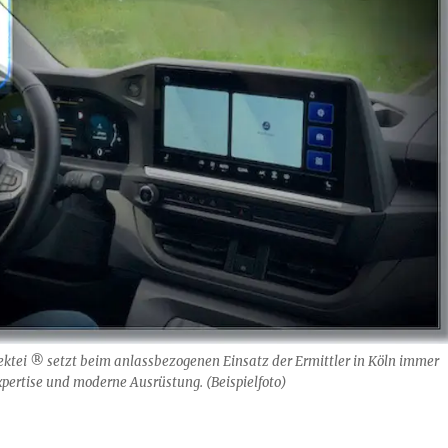
ktei ® setzt beim anlassbezogenen Einsatz der Ermittler in Köln immer
xpertise und moderne Ausrüstung. (Beispielfoto)