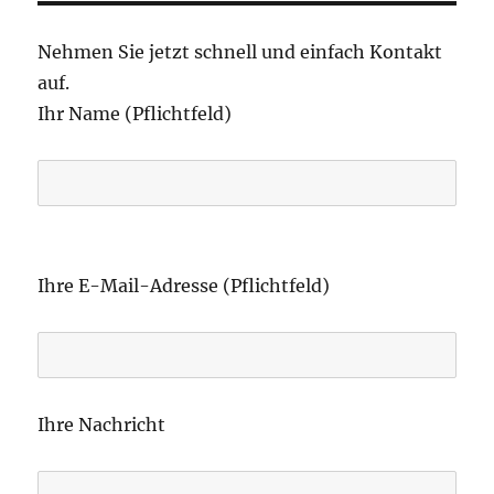
Nehmen Sie jetzt schnell und einfach Kontakt
auf.
Ihr Name (Pflichtfeld)
B
i
Ihre E-Mail-Adresse (Pflichtfeld)
t
t
e
l
Ihre Nachricht
a
s