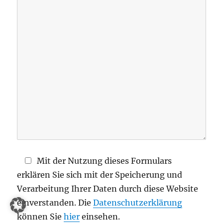
s
e
d
i
e
s
e
s
F
e
l
d
Mit der Nutzung dieses Formulars
l
erklären Sie sich mit der Speicherung und
e
Verarbeitung Ihrer Daten durch diese Website
e
einverstanden. Die
Datenschutzerklärung
r
können Sie
hier
einsehen.