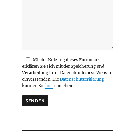
i
e
s
e
s
F
e
l
d
Mit der Nutzung dieses Formulars
l
erklären Sie sich mit der Speicherung und
e
Verarbeitung Ihrer Daten durch diese Website
e
einverstanden. Die
Datenschutzerklärung
r
können Sie
hier
einsehen.
.