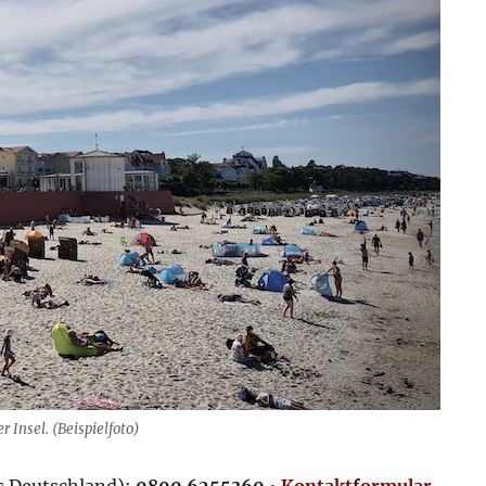
 Insel. (Beispielfoto)
us Deutschland):
0800 6255360
•
Kontaktformular