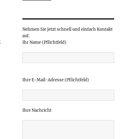
Nehmen Sie jetzt schnell und einfach Kontakt
auf.
g
Ihr Name (Pflichtfeld)
B
i
Ihre E-Mail-Adresse (Pflichtfeld)
t
t
e
l
Ihre Nachricht
a
s
s
e
d