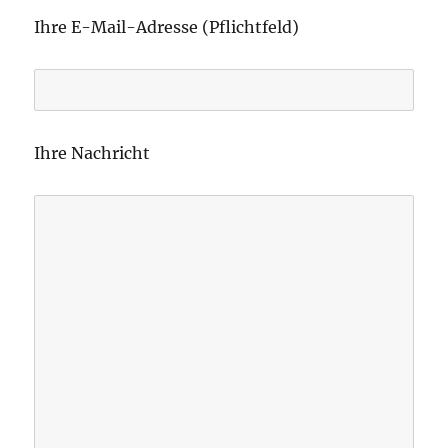
i
Ihre E-Mail-Adresse (Pflichtfeld)
t
t
e
l
Ihre Nachricht
a
s
s
e
d
i
e
s
e
s
F