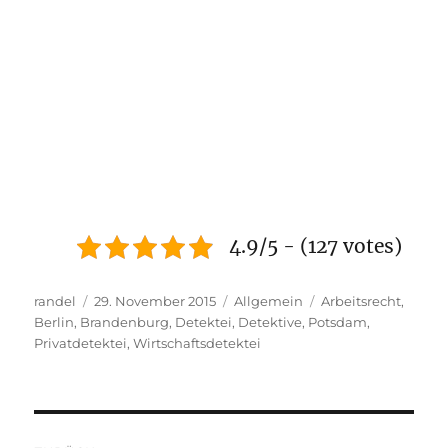
4.9/5 - (127 votes)
Autor
Veröffentlicht
Kategorien
Schlagwörter
randel
29. November 2015
Allgemein
Arbeitsrecht
,
am
Berlin
,
Brandenburg
,
Detektei
,
Detektive
,
Potsdam
,
Privatdetektei
,
Wirtschaftsdetektei
Beitragsnavigation