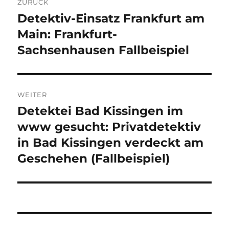
ZURÜCK
Detektiv-Einsatz Frankfurt am
Vorheriger
Beitrag:
Main: Frankfurt-
Sachsenhausen Fallbeispiel
WEITER
Detektei Bad Kissingen im
Nächster
Beitrag:
www gesucht: Privatdetektiv
in Bad Kissingen verdeckt am
Geschehen (Fallbeispiel)