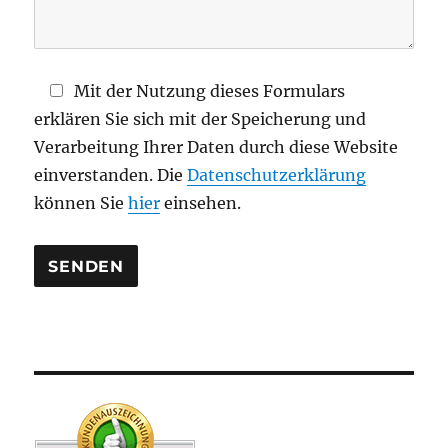
e
l
d
Mit der Nutzung dieses Formulars
l
erklären Sie sich mit der Speicherung und
e
Verarbeitung Ihrer Daten durch diese Website
e
einverstanden. Die
Datenschutzerklärung
r
können Sie
hier
einsehen.
.