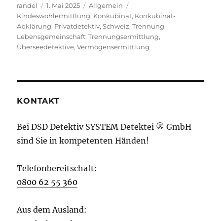
Autor
Veröffentlicht
Kategorien
Schlagwörter
randel
1. Mai 2025
Allgemein
am
Kindeswohlermittlung
,
Konkubinat
,
Konkubinat-
Abklärung
,
Privatdetektiv
,
Schweiz
,
Trennung
Lebensgemeinschaft
,
Trennungsermittlung
,
Überseedetektive
,
Vermögensermittlung
KONTAKT
Bei DSD Detektiv SYSTEM Detektei ® GmbH
sind Sie in kompetenten Händen!
Telefonbereitschaft:
0800 62 55 360
Aus dem Ausland: