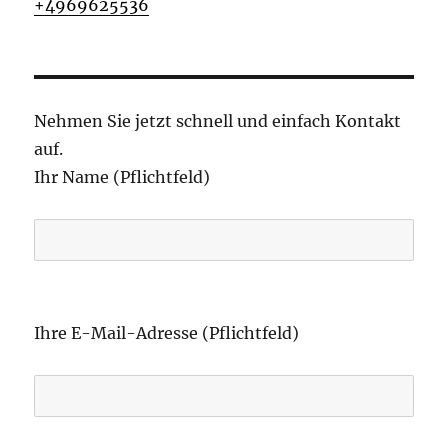
+4969625536
Nehmen Sie jetzt schnell und einfach Kontakt
auf.
Ihr Name (Pflichtfeld)
B
i
Ihre E-Mail-Adresse (Pflichtfeld)
t
t
e
l