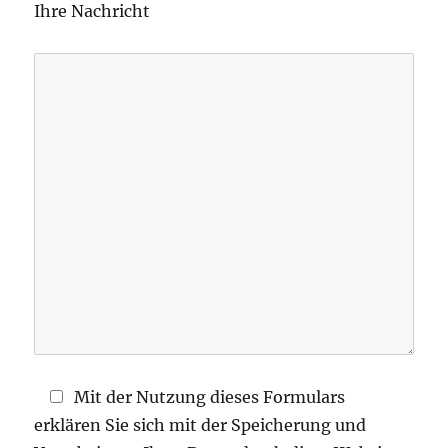
Ihre Nachricht
a
s
s
e
d
i
e
s
e
s
F
e
l
d
Mit der Nutzung dieses Formulars
l
erklären Sie sich mit der Speicherung und
e