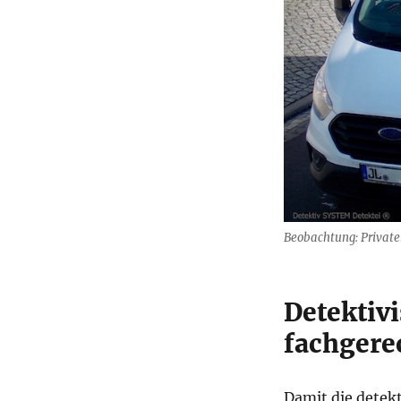
Beobachtung: Privater
Detektiv
fachgere
Damit die detek