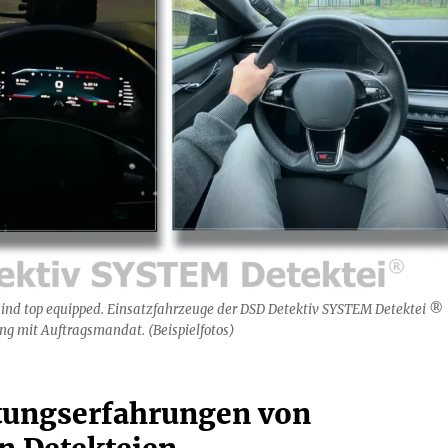
ind top equipped. Einsatzfahrzeuge der DSD Detektiv SYSTEM Detektei ®
 mit Auftragsmandat. (Beispielfotos)
ungserfahrungen von