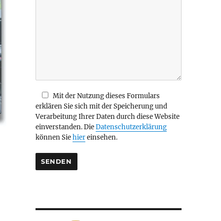
i
e
s
e
s
F
e
l
d
Mit der Nutzung dieses Formulars
l
erklären Sie sich mit der Speicherung und
e
Verarbeitung Ihrer Daten durch diese Website
e
einverstanden. Die
Datenschutzerklärung
r
können Sie
hier
einsehen.
.