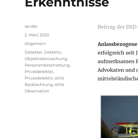
Erkenntnisse
Autor
randel
Beitrag der DS
Veröffentlicht
2. März 2020
am
Kategorien
Allgemein
Anlassbezogene
Schlagwörter
Detektei
,
Detektiv
,
erfolgreich seit
Objektüberwachung
,
aufmerksamen Be
Personenbeschattung
,
Advokaten und d
Privatdetektei
,
Privatdetektiv
,
stille
mittelständisch
Beobachtung
,
stille
Observation