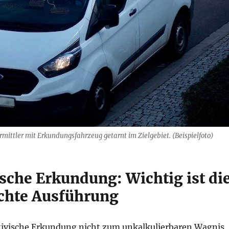
mittler mit Erkundungsfahrzeug getarnt im Zielgebiet. (Beispielfoto)
ische Erkundung: Wichtig ist di
chte Ausführung
tivische Erkundung nicht zum unkalkulierbaren Wagnis