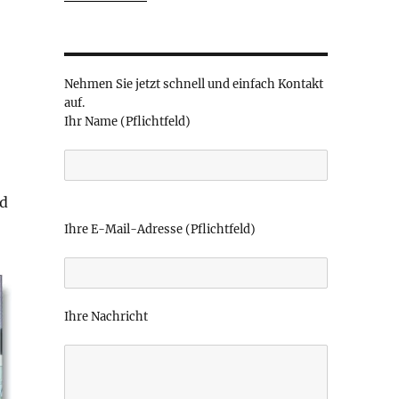
Nehmen Sie jetzt schnell und einfach Kontakt
auf.
Ihr Name (Pflichtfeld)
nd
B
i
Ihre E-Mail-Adresse (Pflichtfeld)
t
t
e
l
Ihre Nachricht
a
s
s
e
d