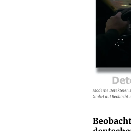
Moderne Detekteien s
GmbH auf Beobachtung
Beobacht