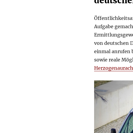
deutsche
Öffentlichkeitsa
Aufgabe gemacht
Ermittlungsgew
von deutschen
D
einmal anrufen b
sowie reale Mög
Herzogenaurac