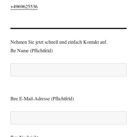
+4969625536
Nehmen Sie jetzt schnell und einfach Kontakt auf.
Ihr Name (Pflichtfeld)
B
i
Ihre E-Mail-Adresse (Pflichtfeld)
t
t
e
l