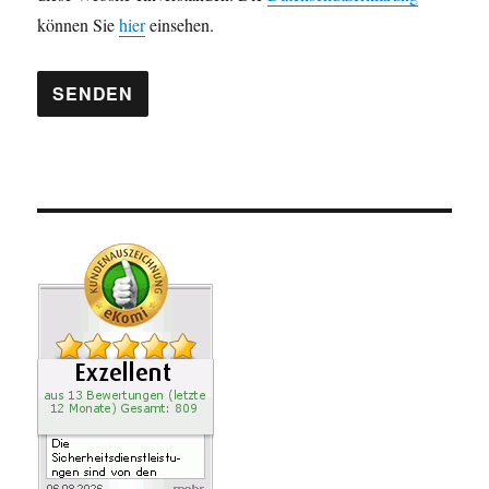
e
können Sie
hier
einsehen.
r
.