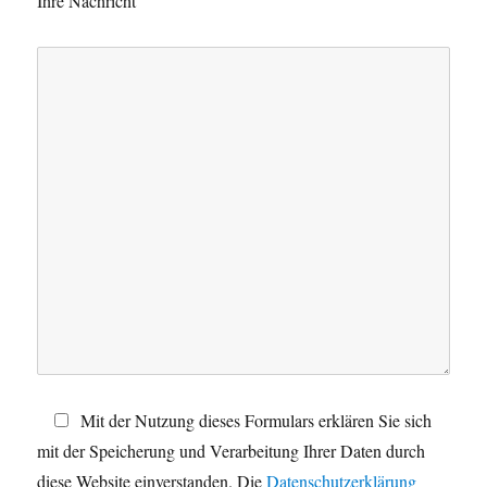
Ihre Nachricht
a
s
s
e
d
i
e
s
e
s
F
e
l
d
Mit der Nutzung dieses Formulars erklären Sie sich
l
mit der Speicherung und Verarbeitung Ihrer Daten durch
e
diese Website einverstanden. Die
Datenschutzerklärung