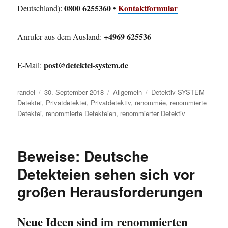
0800 6255360
Kontaktformular
Deutschland):
•
+4969 625536
Anrufer aus dem Ausland:
post@detektei-system.de
E-Mail:
Autor
Veröffentlicht
Kategorien
Schlagwörter
randel
30. September 2018
Allgemein
Detektiv SYSTEM
am
Detektei
,
Privatdetektei
,
Privatdetektiv
,
renommée
,
renommierte
Detektei
,
renommierte Detekteien
,
renommierter Detektiv
Beweise: Deutsche
Detekteien sehen sich vor
großen Herausforderungen
Neue Ideen sind im renommierten