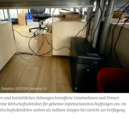
en und betrieblichen Störungen betroffene Unternehmen und Firmen
 eine Wirtschaftsdetektei für geheime Informationsbeschaffungen ein. Im
irtschaftsdetektive stehen als ladbare Zeugen bei Gericht zur Verfügung.