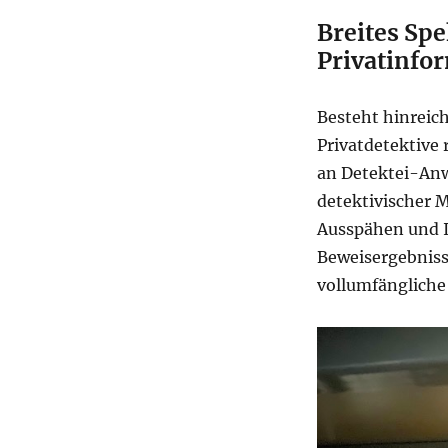
Breites Sp
Privatinfo
Besteht hinreic
Privatdetektive 
an Detektei-Anw
detektivischer
Ausspähen und I
Beweisergebnisse
vollumfängliche