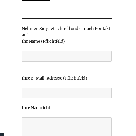
Nehmen Sie jetzt schnell und einfach Kontakt
auf.
Ihr Name (Pflichtfeld)
B
i
Ihre E-Mail-Adresse (Pflichtfeld)
t
t
e
l
Ihre Nachricht
a
D
s
s
e
d