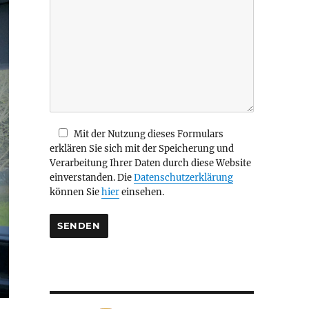
i
e
s
e
s
F
e
l
d
Mit der Nutzung dieses Formulars
l
erklären Sie sich mit der Speicherung und
e
Verarbeitung Ihrer Daten durch diese Website
e
einverstanden. Die
Datenschutzerklärung
r
können Sie
hier
einsehen.
.