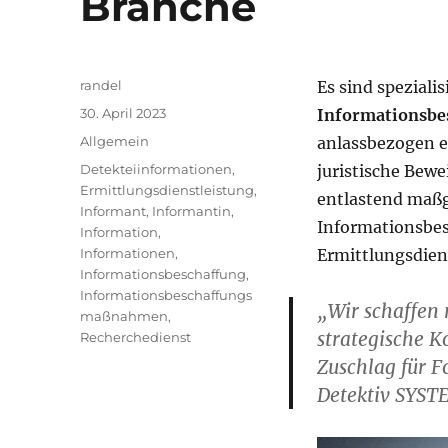
Branche
Autor
randel
Es sind spezialis
Veröffentlicht
30. April 2023
Informationsbe
am
Kategorien
Allgemein
anlassbezogen e
Schlagwörter
Detekteiinformationen
,
juristische Bewe
Ermittlungsdienstleistung
,
entlastend maßg
Informant
,
Informantin
,
Informationsbes
Information
,
Informationen
,
Ermittlungsdie
Informationsbeschaffung
,
Informationsbeschaffungs
„Wir schaffen 
maßnahmen
,
strategische K
Recherchedienst
Zuschlag für F
Detektiv SYST