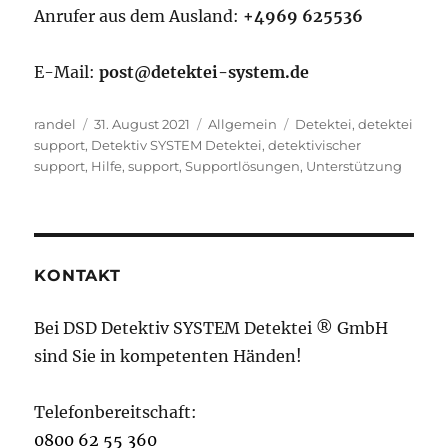
Anrufer aus dem Ausland:
+4969 625536
E-Mail:
post@detektei-system.de
Autor
Veröffentlicht
Kategorien
Schlagwörter
randel
31. August 2021
Allgemein
Detektei
,
detektei
am
support
,
Detektiv SYSTEM Detektei
,
detektivischer
support
,
Hilfe
,
support
,
Supportlösungen
,
Unterstützung
KONTAKT
Bei DSD Detektiv SYSTEM Detektei ® GmbH
sind Sie in kompetenten Händen!
Telefonbereitschaft:
0800 62 55 360