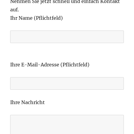
Nehmen Sie jetzt schnell und einfach Kontakt
auf.
Ihr Name (Pflichtfeld)
B
i
Ihre E-Mail-Adresse (Pflichtfeld)
t
t
e
l
Ihre Nachricht
a
s
s
e