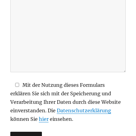
d
i
e
s
e
s
F
e
l
d
Mit der Nutzung dieses Formulars
l
erklären Sie sich mit der Speicherung und
e
Verarbeitung Ihrer Daten durch diese Website
e
einverstanden. Die
Datenschutzerklärung
r
können Sie
hier
einsehen.
.