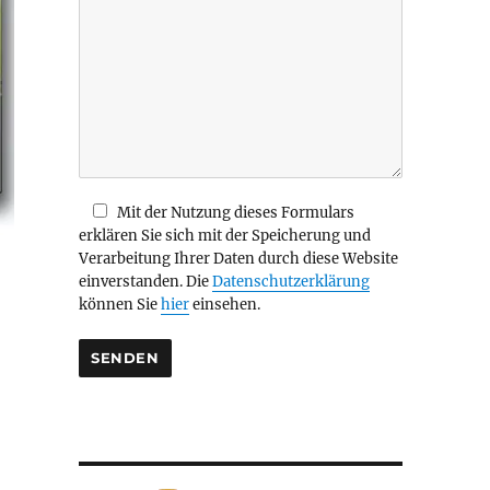
i
e
s
e
s
F
e
l
d
Mit der Nutzung dieses Formulars
l
erklären Sie sich mit der Speicherung und
e
Verarbeitung Ihrer Daten durch diese Website
e
einverstanden. Die
Datenschutzerklärung
r
können Sie
hier
einsehen.
.