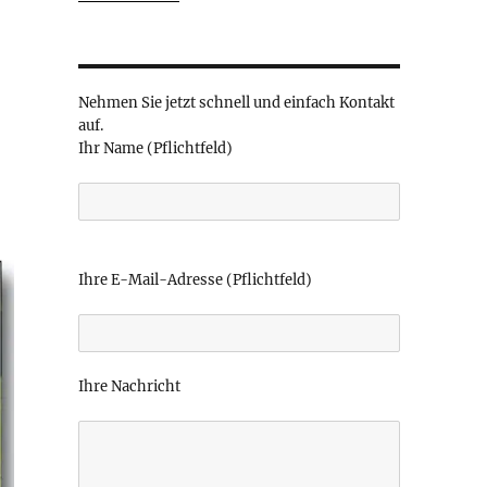
Nehmen Sie jetzt schnell und einfach Kontakt
auf.
Ihr Name (Pflichtfeld)
B
i
Ihre E-Mail-Adresse (Pflichtfeld)
t
t
e
l
Ihre Nachricht
a
s
s
e
d