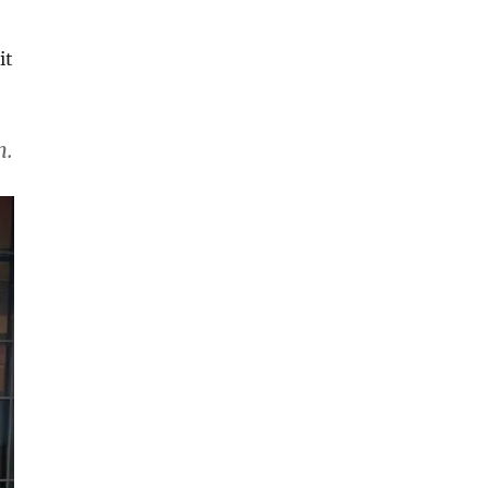
it
n.