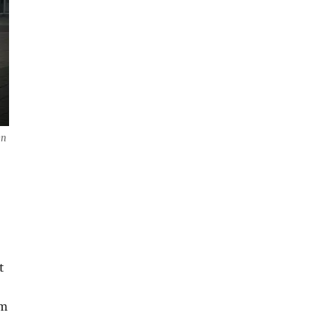
en
t
im