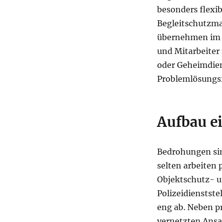
besonders flexib
Begleitschutzma
übernehmen im p
und Mitarbeiter 
oder Geheimdien
Problemlösungsf
Aufbau ei
Bedrohungen sin
selten arbeiten 
Objektschutz- 
Polizeidienstst
eng ab. Neben pr
vernetzten Ansa