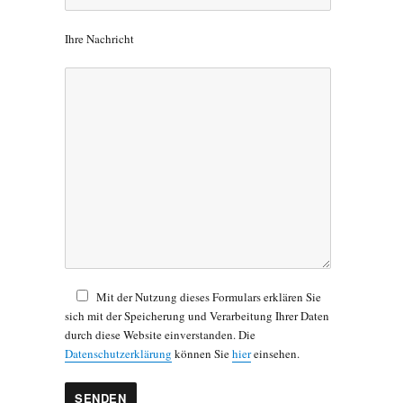
e
l
Ihre Nachricht
a
s
s
e
d
i
e
s
e
s
F
e
l
d
Mit der Nutzung dieses Formulars erklären Sie
l
sich mit der Speicherung und Verarbeitung Ihrer Daten
e
durch diese Website einverstanden. Die
e
Datenschutzerklärung
können Sie
hier
einsehen.
r
.