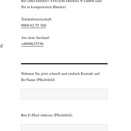
Bei DSD Detektiv SYSTEM Detektei ® GmbH sind
Sie in kompetenten Händen!
Telefonbereitschaft:
0800 62 55 360
Aus dem Ausland:
+4969625536
nd
Nehmen Sie jetzt schnell und einfach Kontakt auf.
Ihr Name (Pflichtfeld)
B
i
Ihre E-Mail-Adresse (Pflichtfeld)
t
t