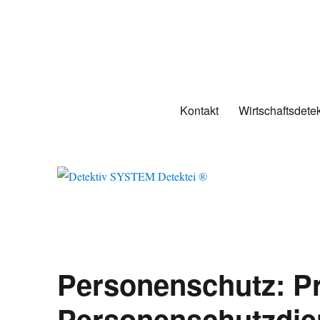
Detektiv SYSTEM Detektei 
Detektei für Observation und Recherche. Wirtschaftsdetektei und Pr
Kontakt
Wirtschaftsdetek
Personenschutz: Pr
Personenschutzdie